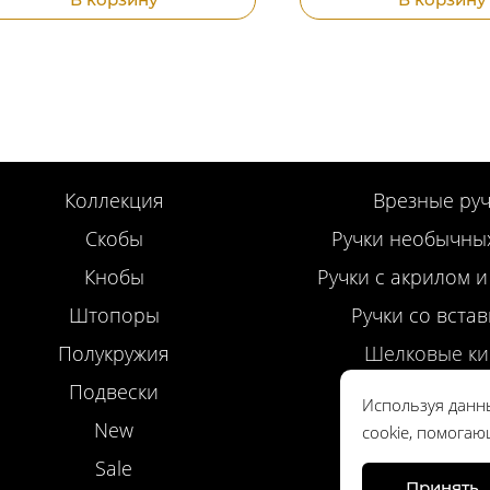
Коллекция
Врезные руч
Скобы
Ручки необычны
Кнобы
Ручки с акрилом и
Штопоры
Ручки со вста
Полукружия
Шелковые ки
Подвески
Профильные р
Используя данны
New
Дверные ру
cookie, помогаю
Sale
Принять