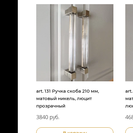
art. 131 Ручка скоба 210 мм,
art
матовый никель, люцит
ма
прозрачный
лю
3840 руб.
468
В корзину