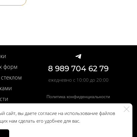
ки
х форм
8 989 704 62 79
 стеклом
ежедневно с 10:00 до 20:00
вками
Политика конфиденциальности
сти
учки
й сайт, вы даете согласие на использование файлов
чки
щих нам сделать его удобнее для вас.