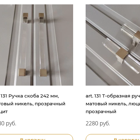
. 131 Ручка скоба 242 мм,
art. 131 Т-образная ру
товый никель, прозрачный
матовый никель, люц
цит
прозрачный
0 руб.
2280 руб.
В корзину
В корзину