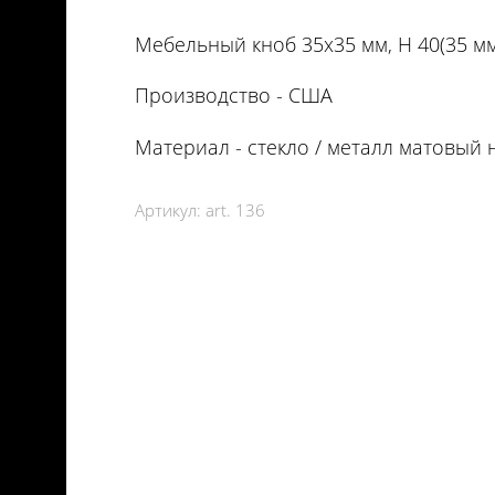
Мебельный кноб 35х35 мм, H 40(35 мм
Производство - США
Материал - стекло / металл матовый 
Артикул:
art. 136