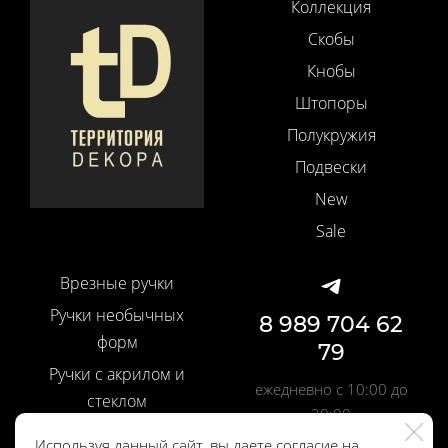
Коллекция
Скобы
Кнобы
Штопоры
Полукружия
Подвески
New
Sale
Врезные ручки
Ручки необычных
8 989 704 62
форм
79
Ручки с акрилом и
ежедневно с 10:00 до
стеклом
20:00
Ручки со вставками
Используя данный сайт, вы даете согласие на