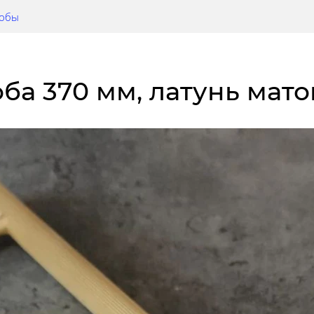
кобы
оба 370 мм, латунь мато