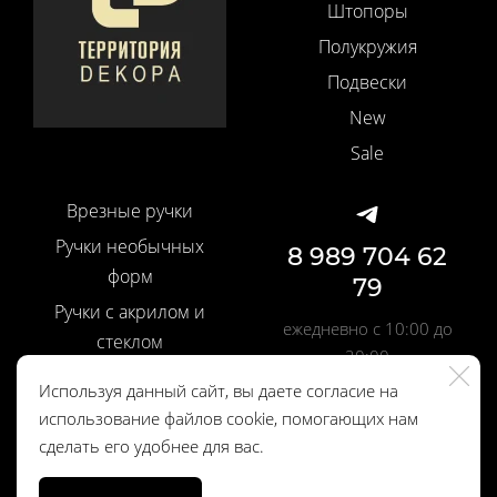
Штопоры
Полукружия
Подвески
New
Sale
Врезные ручки
Ручки необычных
8 989 704 62
форм
79
Ручки с акрилом и
ежедневно с 10:00 до
стеклом
20:00
Ручки со вставками
Используя данный сайт, вы даете согласие на
Шелковые кисти
использование файлов cookie, помогающих нам
Политика
сделать его удобнее для вас.
Профильные ручки
конфиденциальности
Дверные ручки