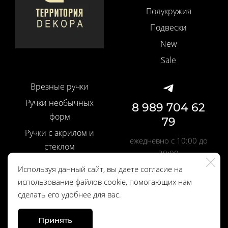
Полукружия
Подвески
New
Sale
Врезные ручки
Ручки необычных
8 989 704 62
форм
79
Ручки с акрилом и
ежедневно с 10:00 до
стеклом
20:00
Ручки со вставками
Используя данный сайт, вы даете согласие на
Шелковые кисти
использование файлов cookie, помогающих нам
Политика
сделать его удобнее для вас.
Профильные ручки
конфиденциальности
Дверные ручки
Принять