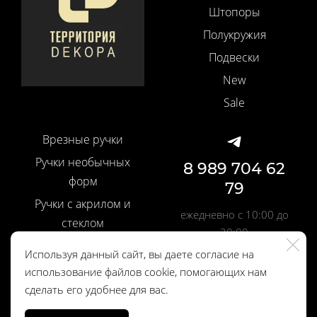
Штопоры
Полукружия
Подвески
New
Sale
Врезные ручки
Ручки необычных
8 989 704 62
форм
79
Ручки с акрилом и
ежедневно с 10:00 до
стеклом
20:00
Ручки со вставками
Используя данный сайт, вы даете согласие на
Шелковые кисти
использование файлов cookie, помогающих нам
Политика
сделать его удобнее для вас.
Профильные ручки
конфиденциальности
Дверные ручки