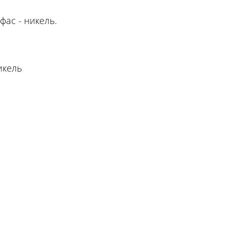
фас - никель.
икель