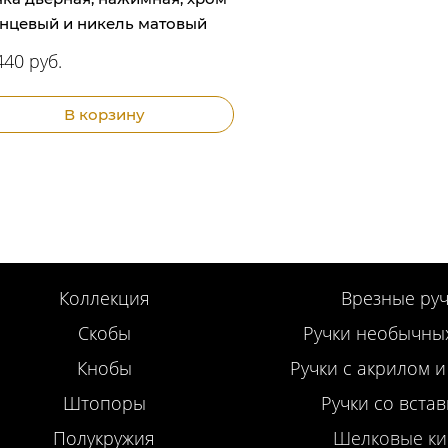
янцевый и никель матовый
440 руб.
В корзину
Коллекция
Врезные руч
Скобы
Ручки необычны
Кнобы
Ручки с акрилом и
Штопоры
Ручки со вста
Полукружия
Шелковые ки