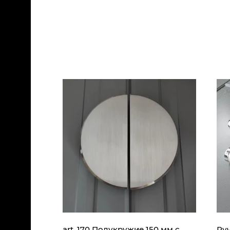
art. 170 Полукружие 150 мм с
Ру