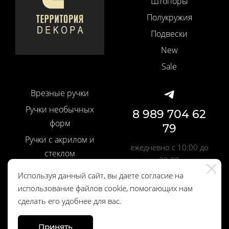
Штопоры
Полукружия
Подвески
New
Sale
Врезные ручки
Ручки необычных
8 989 704 62
форм
79
Ручки с акрилом и
ежедневно с 10:00 до
стеклом
20:00
Ручки со вставками
Используя данный сайт, вы даете согласие на
Шелковые кисти
использование файлов cookie, помогающих нам
Политика
сделать его удобнее для вас.
Профильные ручки
конфиденциальности
Дверные ручки
Принять