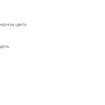
черном цвете.
едель