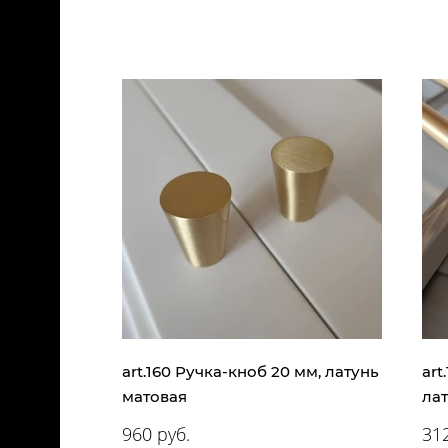
art.160 Ручка-кноб 20 мм, латунь
art
матовая
ла
960 руб.
312