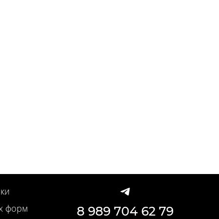
ки
х форм
8 989 704 62 79