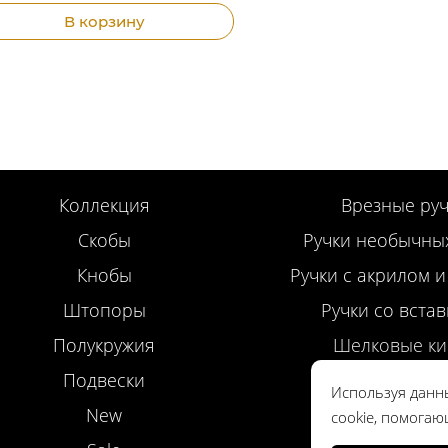
В корзину
Коллекция
Врезные руч
Скобы
Ручки необычны
Кнобы
Ручки с акрилом и
Штопоры
Ручки со вста
Полукружия
Шелковые ки
Подвески
Профильные р
Используя данны
New
Дверные ру
cookie, помогаю