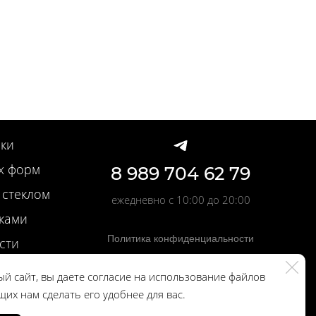
ки
х форм
8 989 704 62 79
 стеклом
ежедневно с 10:00 до 20:00
вками
Политика конфиденциальности
сти
учки
й сайт, вы даете согласие на использование файлов
чки
щих нам сделать его удобнее для вас.