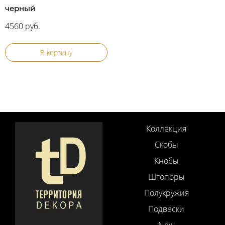
черный
4560 руб.
В корзину
Коллекция
Скобы
Кнобы
Штопоры
Полукружия
Подвески
New