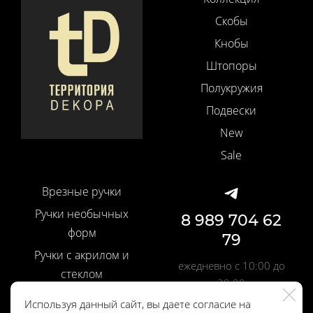
Скобы
Кнобы
Штопоры
Полукружия
Подвески
New
Sale
Врезные ручки
Ручки необычных
8 989 704 62
форм
79
Ручки с акрилом и
ежедневно с 10:00 до
стеклом
20:00
Ручки со вставками
Используя данный сайт, вы даете согласие на