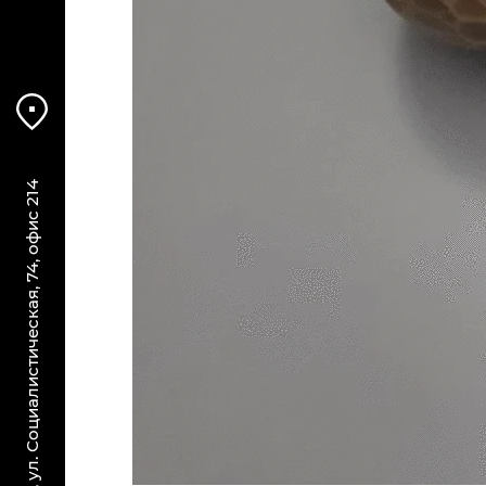
г. Ростов-на-Дону, ул. Социалистическая, 74, офис 214