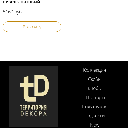
никель матовый
5160 руб.
В корзину
Коллекция
Скобы
Кнобы
Штопоры
Полукружия
Подвески
New