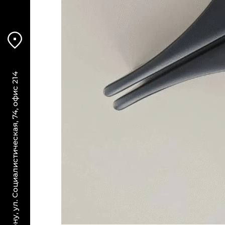
г. Ростов-на-Дону, ул. Социалистическая, 74, офис 214