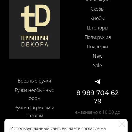
Скобы
Кнобы
Штопоры
Полукружия
Подвески
New
Sale
Врезные ручки
Ручки необычных
8 989 704 62
форм
79
Ручки с акрилом и
ежедневно с 10:00 до
стеклом
20:00
Ручки со вставками
Используя данный сайт, вы даете согласие на