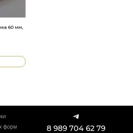
чка 60 мм,
ки
х форм
8 989 704 62 79