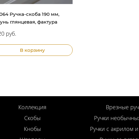
.064 Ручка-скоба 190 мм,
унь глянцевая, фактура
0 руб.
В корзину
Коллекция
Врезные руч
Скобы
Ручки необычны
Кнобы
Ручки с акрилом и