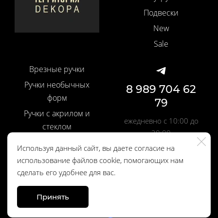
Подвески
New
Sale
Врезные ручки
Ручки необычных
8 989 704 62
форм
79
Ручки с акрилом и
ежедневно с 10:00 до
стеклом
20:00
Ручки со вставками
Используя данный сайт, вы даете согласие на
Шелковые кисти
использование файлов cookie, помогающих нам
Политика
сделать его удобнее для вас.
Профильные ручки
конфиденциальности
Дверные ручки
Принять
Made on
Bazium