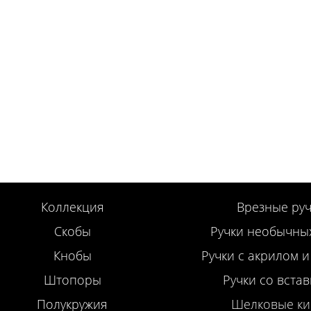
Коллекция
Врезные руч
Скобы
Ручки необычны
Кнобы
Ручки с акрилом и
Штопоры
Ручки со вста
Полукружия
Шелковые ки